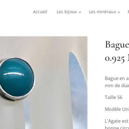
Accueil
Les bijoux
Les minéraux
Bague
0.925
Bague en a
mm de dia
Taille 56
Modèle Un
L'Agate es
bonne circ