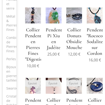
modèle.
et
verre
Métal
&
Pierres
Collier
Pendentif
Collier
Pendenti
Fines
Pendentif
Pi Xiu
Donuts
"Rococo"
Combinaison
en
en
Obsidienne
Sodalite
de
Pierres
Pierres
Jadéite
Mouchetée
sur
Fines
Fines
Cordon
25,00
€
12,00
€
"Digestion"
Perles
16,00
€
10,00
€
Bijoux
en
pierres
taillées
Épuisé
Épuisé
Épuisé
Swarovski
Cristal
Pendentif
Collier
Pendentif
Collier
de