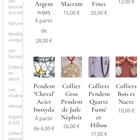
Les
12,00
€
Argent
Macramé
Fines
boucles
comme
0.925
15,00
€
20,00
€
d'oreilles
vous le
À partir
souhaitez
Parures
de
par un
Modèle
nœud);
unique
28,00
€
matière:
Les
cordon
baroques
ciré. Les
Collection
couleurs
en
et les
Verre
Pendentifs
Collier
Colliers
Colliers
formes
Les
"Cheval"
Gros
Pendentif
Bois et
peuvent
chakras
Acier
Pendentif
Quartz
Nacre
varier
Hématite
Inoxydable
de Jade
Fumé
légèreme
10,00
€
Néphrite
et
nt.
Argent
À partir
0.925
Hibou
Choisisse
26,00
€
de
6,00
€
z votre
Collection
17,00
€
Hématite