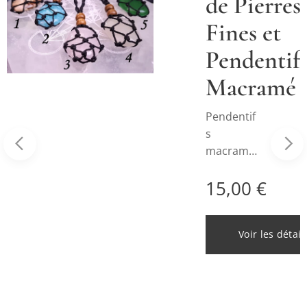
de Pierres
nne
Fines et
Pendentif
Macramé
Pendentif
s
macramé
avec
15,00
€
cabochon
s de
Pierres
Voir les détail
Fines:
e
28,00
€
Jaspe
Paysage
(1);
ails
Amazonit