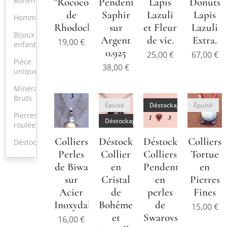
Bohême
"Rococo"
Pendentif
Lapis
Donuts
de
Saphir
Lazuli
Lapis
Hommes
Rhodochrosite
sur
et Fleur
Lazuli
Bijoux
Argent
de vie.
Extra.
19,00
€
enfants
0.925
25,00
€
67,00
€
Pièce
38,00
€
unique
Minéraux
Bruts
Épuisé
Déstockage
Épuisé
Pierres
Déstockage
roulées
Colliers
Déstockage:
Déstockage:
Colliers
Déstockage
Perles
Collier
Colliers
Tortue
de Biwa
en
Pendentifs
en
sur
Cristal
en
Pierres
Acier
de
perles
Fines
Inoxydable
Bohême
de
15,00
€
et
Swarovski
16,00
€