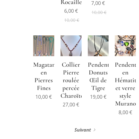
Rocaille.
7,00
€
6,00
€
10,00
€
10,00
€
Magatama
Collier
Pendentif
Pendenti
en
Pierre
Donuts
en
Pierres
roulée
Œil de
Hématit
Fines
percée
Tigre
et verre
Charoïte
style
10,00
€
19,00
€
Murano
27,00
€
8,00
€
Suivant