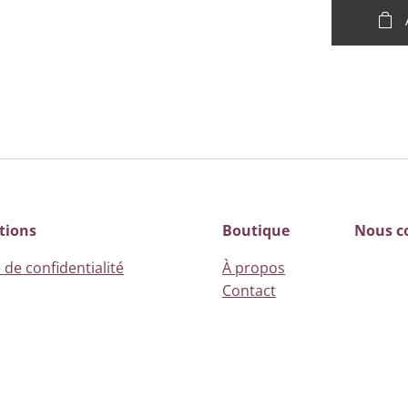
matite et Verre style Murano
matite et Verre style Murano
tions
Boutique
Nous c
 de confidentialité
À propos
Contact