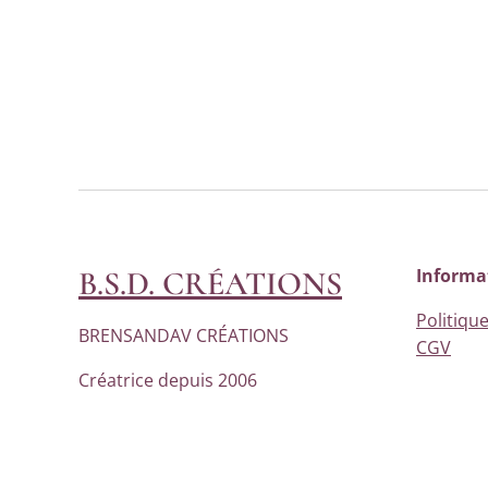
Boucles d'Oreilles Hé
Boucles d'Oreilles Hé
B.S.D. CRÉATIONS
Informa
Politique
BRENSANDAV CRÉATIONS
CGV
Créatrice depuis 2006