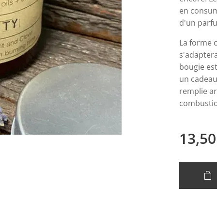
en consum
d'un parf
La forme 
s'adapter
bougie est
un cadeau
remplie a
combusti
13,50