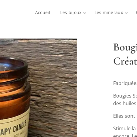
Accueil
Les bijoux
Les minéraux
Bougi
Créat
Fabriquées
Bougies S
des huiles
Elles sont
Stimule la
encore. Le