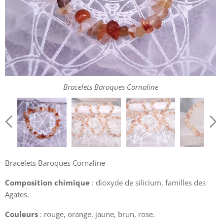
Bracelets Baroques Cornaline
Bracelets Baroques Cornaline
Bracelets Baroques Cornaline
Bracelets Baroques Cornaline
Bracelets Baroques Cornaline
Composition chimique
: dioxyde de silicium, familles des
Agates.
Couleurs
: rouge, orange, jaune, brun, rose.