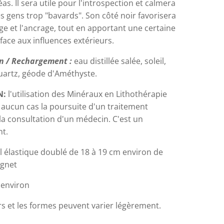
éas. Il sera utile pour l'introspection et calmera
les gens trop "bavards". Son côté noir favorisera
ge et l'ancrage, tout en apportant une certaine
face aux influences extérieurs.
on / Rechargement :
eau distillée salée, soleil,
artz, géode d'Améthyste.
N:
l'utilisation des Minéraux en Lithothérapie
 aucun cas la poursuite d'un traitement
la consultation d'un médecin. C'est un
nt.
l élastique doublé de 18 à 19 cm environ de
ignet
 environ
rs et les formes peuvent varier légèrement.