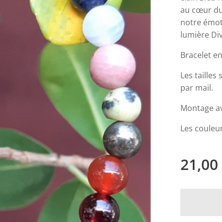
au cœur du
notre émoti
lumière Div
Bracelet en
Les tailles
par mail.
Montage ave
Les couleur
21,00