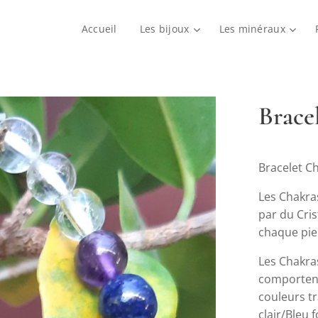
Accueil
Les bijoux
Les minéraux
Brace
Bracelet C
Les Chakras
par du Cri
chaque pie
Les Chakras
comportent 
couleurs t
clair/Bleu f