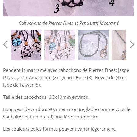
Cabochons de Pierres Fines et Pendentif Macramé
Cabochons de Pierres Fines et Pendentif Macramé
Cabochon de Jaspe Paysage et Pendentif Macramé
Pendentifs macramé avec cabochons de Pierres Fines: Jaspe
Cabochon de Quartz Rose et Pendentif Macramé
Paysage (1); Amazonite (2); Quartz Rose (3); New Jade (4) et
Jade de Taiwan(5).
Cabochon d'Amazonite et Pendentif Macramé
Taille des cabochons: 30x40mm environ.
Cabochon de Jade de Taiwan et Pendentif Macramé
Longueur de cordon: 90cm environ (réglable comme vous le
Cabochon de Jade de Taiwan et Pendentif Macramé
Cabochon de New Jade et Pendentif Macramé
souhaitez par un nœud); matière: cordon ciré.
Cabochon de Jaspe Paysage et Pendentif Macramé
Cabochon d'Amazonite et Pendentif Macramé
Les couleurs et les formes peuvent varier légèrement.
Cabochon de New Jade et Pendentif Macramé
Cabochon de Quartz Rose et Pendentif Macramé
Cabochon de New Jade et Pendentif Macramé
Cabochon d'Amazonite et Pendentif Macramé
Cabochon de Quartz Rose et Pendentif Macramé