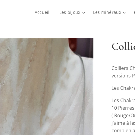
Accueil
Les bijoux
Les minéraux
Colli
Colliers C
versions P
Les Chakra
Les Chakra
10 Pierres
( Rouge/Or
j'aime à l
combien ag