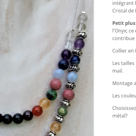
intégrant l
Cristal de
Petit plus
l'Onyx; ce
contribue
Collier en
Les taille
mail.
Montage av
Les couleu
Choisissez
métal?
 intercalaire en métal