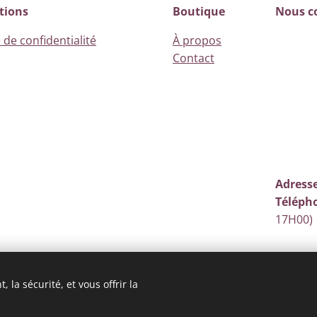
tions
Boutique
Nous c
 de confidentialité
À propos
Contact
Adresse
Téléph
17H00)
 la sécurité, et vous offrir la
Optimisé par
Webnode
Cookies