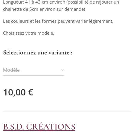
Longueur: 41 à 43 cm environ (possibilité de rajouter un
chainette de 5cm environ sur demande)
Les couleurs et les formes peuvent varier légèrement.
Colliers Hématite et pendentifs Cœur plein
Colliers Hématite et pendentifs Cœur et éléphant
Choisissez votre modèle.
Colliers Hématite et pendentifs Cœur et perle
Colliers Hématite et pendentifs Cœur et cœur doré
Sélectionnez une variante :
Modèle
10,00
€
B.S.D. CRÉATIONS