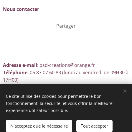
Nous contacter
Partager
Adresse e-mail
: bsd-creations@orange.fr
Téléphone
: 06 87 07 60 83 (lundi au vendredi de 09H30 à
17H00)
Ce site utilise des cookies pour permettre le bon
fonctionnement, la sécurité, et vous offrir la meilleure
Optimisé par
Webnode
Cookies
expérience utilisateur possible.
Ajouter au panier
N'acceptez que le nécessaire
Tout accepter