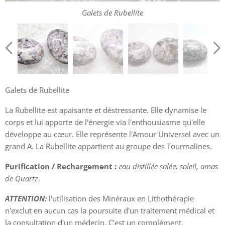
Galets de Rubellite
Galets de Rubellite
Galets de Rubellite
Galets de Rubellite
Galets de Rubellite
La Rubellite est apaisante et déstressante. Elle dynamise le
corps et lui apporte de l'énergie via l'enthousiasme qu'elle
développe au cœur. Elle représente l'Amour Universel avec un
grand A. La Rubellite appartient au groupe des Tourmalines.
Purification / Rechargement :
eau distillée salée, soleil, amas
de Quartz
.
ATTENTION:
l'utilisation des Minéraux en Lithothérapie
n'exclut en aucun cas la poursuite d'un traitement médical et
la consultation d'un médecin. C'est un complément.