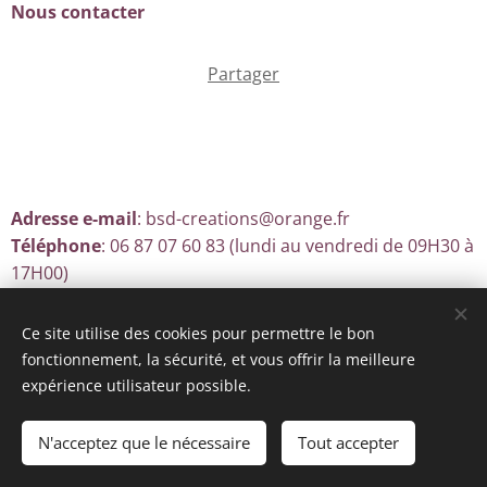
Nous contacter
Partager
Adresse e-mail
: bsd-creations@orange.fr
Téléphone
: 06 87 07 60 83 (lundi au vendredi de 09H30 à
17H00)
Ce site utilise des cookies pour permettre le bon
fonctionnement, la sécurité, et vous offrir la meilleure
Optimisé par
Webnode
Cookies
expérience utilisateur possible.
Ajouter au panier
N'acceptez que le nécessaire
Tout accepter