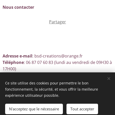
Nous contacter
Partager
Adresse e-mail
: bsd-creations@orange.fr
Téléphone
: 06 87 07 60 83 (lundi au vendredi de 09H30 à
17H00)
Ce site utilise des cookies pour permettre le bon
fonctionnement, la sécurité, et vous offrir la meilleure
Optimisé par
Webnode
Cookies
expérience utilisateur possible.
Ajouter au panier
N'acceptez que le nécessaire
Tout accepter