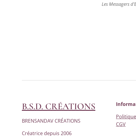
Les Messagers d'E
Les Messagers d'E
Les Messagers d'E
B.S.D. CRÉATIONS
Informa
Politique
BRENSANDAV CRÉATIONS
CGV
Créatrice depuis 2006