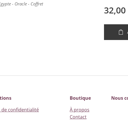
gypte - Oracle - Coffret
gypte - Oracle - Coffret
gypte - Oracle - Coffret
32,00
tions
Boutique
Nous c
 de confidentialité
À propos
Contact