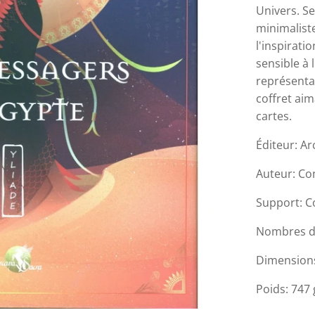
Univers. Se
minimaliste
l'inspirati
sensible à 
représentat
coffret aim
cartes.
Éditeur: A
Auteur: C
Support: C
Nombres de
Dimensions:
Poids: 747 