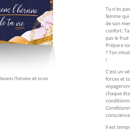
Tu n'es pas
femme qui 
de son ment
confort. Ta 
pas le fruit
Prépare ton
? Ton intui
!
C'est un vé
Deviens l'héroïne de ta vie
Deviens l'héroïne de ta vie
Deviens l'héroïne de ta vie
Deviens l'héroïne de ta vie
forces et t
voyagerons
chaque éta
conditionn
Conditionne
conscience
Il est temp