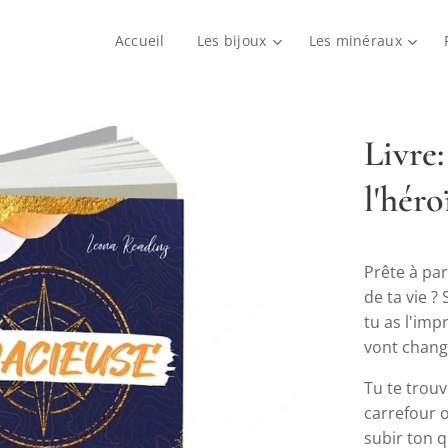
Accueil
Les bijoux
Les minéraux
Livre
l'héro
Prête à par
de ta vie ?
tu as l'imp
vont chang
Tu te trouv
carrefour o
subir ton qu