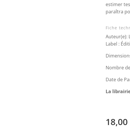
estimer tes
paraîtra pos
Fiche tech
Auteur(e):
Label : Édi
Dimensions:
Nombre de
Date de Pa
La librair
18,00