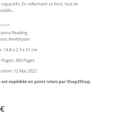
 capacités. En refermant ce livre, tout te
sible...
nique
 Leona Reading
tions Améthyste
 14.8 x 2.3 x 21 cm
 Pages: 360 Pages
rution: 12 Mai 2022
ie est expédiée en point relais par Shop2Shop.
€