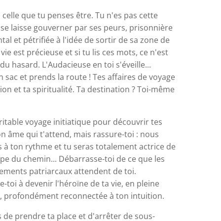
 celle que tu penses être. Tu n'es pas cette
se laisse gouverner par ses peurs, prisonnière
al et pétrifiée à l'idée de sortir de sa zone de
vie est précieuse et si tu lis ces mots, ce n'est
 du hasard. L'Audacieuse en toi s'éveille...
 sac et prends la route ! Tes affaires de voyage
tion et ta spiritualité. Ta destination ? Toi-même
ritable voyage initiatique pour découvrir tes
on âme qui t'attend, mais rassure-toi : nous
 à ton rythme et tu seras totalement actrice de
pe du chemin... Débarrasse-toi de ce que les
ements patriarcaux attendent de toi.
-toi à devenir l'héroïne de ta vie, en pleine
, profondément reconnectée à ton intuition.
s de prendre ta place et d'arrêter de sous-