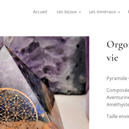
Accueil
Les bijoux
Les minéraux
Orgon
vie
Pyramide O
Composée d
Aventurine
Améthyst
Taille en