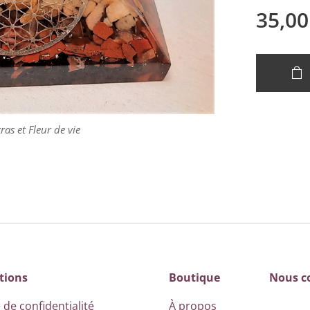
35,00
as et Fleur de vie
as et Fleur de vie
as et Fleur de vie
tions
Boutique
Nous c
 de confidentialité
À propos