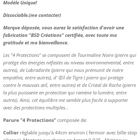
Modèle Unique!
Parure 4 Protections sur Argent 0.925
Parure 4 Protections sur Argent 0.925
Dissociable.
(me contacter)
Marque déposée, vous aurez la satisfaction d'avoir une
fabrication "BSD Créations" certifiée, avec toute ma
gratitude et ma bienveillance.
Les "4 Protections" se composent de Tourmaline Noire (pierre qui
protège des énergies néfastes au niveau environnemental, entre
autres), de Labradorite (pierre qui nous prémunit de notre
empathie, entre autres), d' Œil de Tigre ( pierre qui protège
Parure 4 Protections sur Argent 0.925
contre le mauvais œil, entre autres) et de Cristal de Roche (pierre
la plus puissante en protection qui ramène la lumière, entre
Parure 4 Protections sur Argent 0.925
autres). Ainsi, cet équilibre me semble plus facile à supporter
avec des protections multiples...
Parure "4 Protections"
composée de:
Collier
réglable jusqu'à 44cm environ ( fermoir avec bille stop