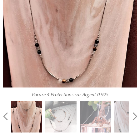
Parure 4 Protections sur Argent 0.925
Parure 4 Protections sur Argent 0.925
Parure 4 Protections sur Argent 0.925
Fermoir réglable sur Chaine en Argent 0.925
Parure 4 Protections sur Argent 0.925
Parure 4 Protections sur Argent 0.925
Parure 4 Protections sur Argent 0.925
Parure 4 Protections sur Argent 0.925
Parure 4 Protections sur Argent 0.925
Parure 4 Protections sur Argent 0.925
Parure 4 Protections sur Argent 0.925
Parure 4 Protections sur Argent 0.925
Parure 4 Protections sur Argent 0.925
Parure 4 Protections sur Argent 0.925