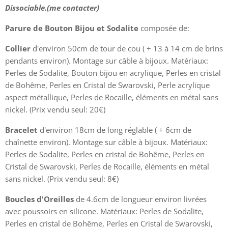
Dissociable.
(me contacter)
Parure de Bouton Bijou et Sodalite
composée de:
Collier
d'environ 50cm de tour de cou ( + 13 à 14 cm de brins
pendants environ). Montage sur câble à bijoux. Matériaux:
Perles de Sodalite, Bouton bijou en acrylique, Perles en cristal
de Bohême, Perles en Cristal de Swarovski, Perle acrylique
Parure Bouton et Sodalite
aspect métallique, Perles de Rocaille, éléments en métal sans
nickel. (Prix vendu seul: 20€)
Bracelet
d'environ 18cm de long réglable ( + 6cm de
chaînette environ). Montage sur câble à bijoux. Matériaux:
Perles de Sodalite, Perles en cristal de Bohême, Perles en
Parure Bouton et Sodalite
Cristal de Swarovski, Perles de Rocaille, éléments en métal
sans nickel. (Prix vendu seul: 8€)
Boucles d'Oreilles
de 4.6cm de longueur environ livrées
avec poussoirs en silicone. Matériaux: Perles de Sodalite,
Perles en cristal de Bohême, Perles en Cristal de Swarovski,