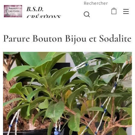
Rechercher
B.S.D.
CRÉATIONS
Parure Bouton Bijou et Sodalite