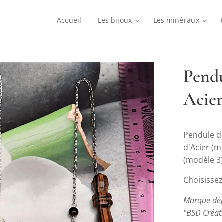
Accueil
Les bijoux
Les minéraux
Pendu
Acie
Pendule de
d'Acier (m
(modèle 3
Choisisse
Marque dépo
"BSD Créati