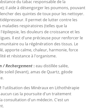
substance du tabac responsable de la
); il aide à désengorger les poumons, pouvant
lencher des quintes de toux pour les nettoyer.
tidépresseur. Il permet de lutter contre les
es maladies respiratoires (telles que la
 l'épilepsie, les douleurs de croissance et les
igues. Il est d'une précieuse pour renforcer le
munitaire ou la régénération des tissus. Le
lé, apporte calme, chaleur, harmonie, force
ilité et résistance à l'organisme.
on / Rechargement
:
eau distillée salée,
e soleil (levant), amas de Quartz, géode
e.
N
:
l'utilisation des Minéraux en Lithothérapie
 aucun cas la poursuite d'un traitement
la consultation d'un médecin. C'est un
t.