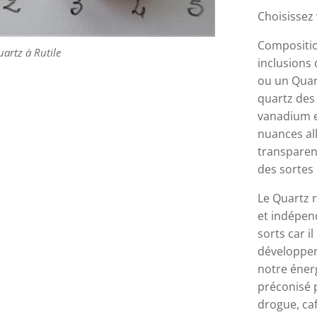
Choisissez
Compositio
pour pendentif
artz à Rutile
artz à Rutile
inclusions 
ou un Quart
quartz des 
vanadium et
nuances al
transparenc
des sortes 
Le Quartz r
et indépend
sorts car i
développer 
notre énerg
préconisé p
drogue, caf