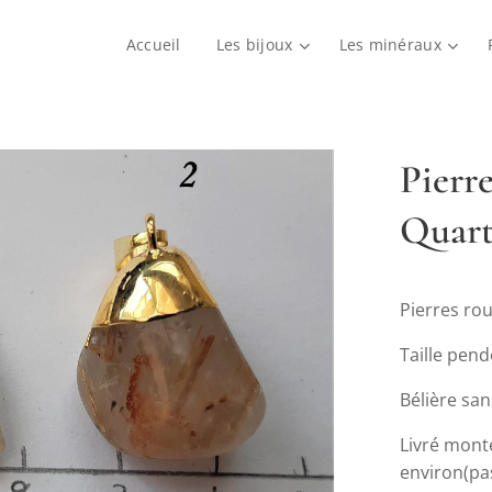
Accueil
Les bijoux
Les minéraux
Pierr
Quart
Pierres ro
Taille pend
Bélière san
Livré mont
environ(pas