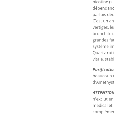
nicotine (
dépendance
parfois déc
C'est un an
vertiges, l
bronchite),
grandes fat
système im
Quartz ruti
vitale, stab
Purificati
beaucoup d
d'Améthyst
ATTENTIO
n'exclut en
médical et 
complémen