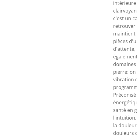
intérieure 
clairvoyan
c'est un c
retrouver 
maintient l
pièces d'u
d'attente,
également.
domaines 
pierre: on
vibration 
programme
Préconisé 
énergétiqu
santé en g
l'intuition
la douleur,
douleurs d