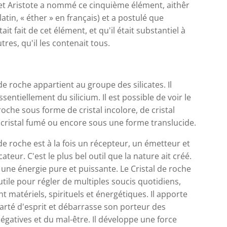
 et Aristote a nommé ce cinquième élément, aithêr
latin, « éther » en français) et a postulé que
tait fait de cet élément, et qu'il était substantiel à
tres, qu'il les contenait tous.
 de roche appartient au groupe des silicates. Il
ssentiellement du silicium. Il est possible de voir le
 roche sous forme de cristal incolore, de cristal
 cristal fumé ou encore sous une forme translucide.
 de roche est à la fois un récepteur, un émetteur et
ateur. C'est le plus bel outil que la nature ait créé.
 une énergie pure et puissante. Le Cristal de roche
utile pour régler de multiples soucis quotidiens,
ent matériels, spirituels et énergétiques. Il apporte
larté d'esprit et débarrasse son porteur des
égatives et du mal-être. Il développe une force