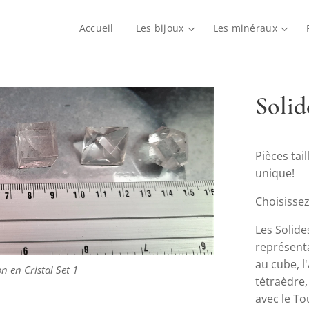
Accueil
Les bijoux
Les minéraux
Solid
Pièces tai
unique!
Choisissez
n en Cristal Set 3
n en Cristal Set 2
n en Cristal Set 4
Les Solid
n en Cristal Set 2
n en Cristal Set 3
n en Cristal Set 4
représenta
n en Cristal Set 1
au cube, l'
n en Cristal Set 1
tétraèdre
avec le To