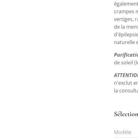
également 
crampes m
vertiges, 
de la mens
d'épilepsi
naturelle e
Purificat
de soleil 
ATTENTIO
n'exclut e
la consul
Sélection
Modèle