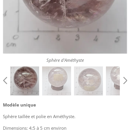
Sphère d'Améthyste
Sphère d'Améthyste
Sphère d'Améthyste
Sphère d'Améthyste
Sphère d'Améthyste
Sphère d'Améthyste
Modèle unique
Sphère taillée et polie en Améthyste.
Dimensions: 4;5 à 5 cm environ