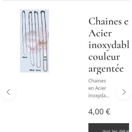
Chaines e
Acier
on
inoxydabl
e
couleur
e
argentée
Chaines
en Acier
inoxydabl
e couleur
4,00
€
argentée,
idéales
pour
Voir les détail