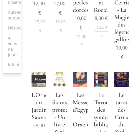
perles
et
Cerrid
Encens
12,00
12,00
dorées
Rocailles
- La
Autres:
€
€
Magie
10,00
8,00
€
supports,...
15,00
15,00
des
12,00
€
Déstockage
€
€
légend
€
12,00
À
gallois
vous
€
19,00
de
jouer
€
Initiation/Formations
Nouveau
L'Oracle
Les
Les
Le
Le
du
Saints
Messagers
Tarot
tarot
Jardin
protecteurs
d'Egypte
des
des
Sauvage
- Un
-
symboles
Croix
livre
Oracle
bibliques
du
28,00
& 56
-
- Le
Sud -