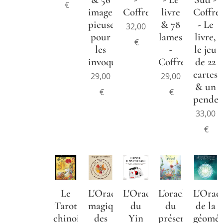
€
images
Coffret
livre
Coffre
pieuses
& 78
- Le
32,00
pour
lames
livre,
€
les
-
le jeu
invoquer
Coffret
de 22
cartes
29,00
29,00
& un
€
€
penden
33,00
€
Le
L'Oracle
L'Oracle
L'oracle
L'Orac
Tarot
magique
du
du
de la
chinois
des
Yin
présent
géomét