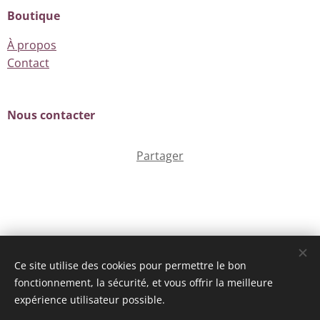
Boutique
À propos
Contact
Nous contacter
Partager
Adresse e-mail
: bsd-creations@orange.fr
Ce site utilise des cookies pour permettre le bon
Téléphone
: 06 87 07 60 83 (lundi au vendredi de 09H30 à
fonctionnement, la sécurité, et vous offrir la meilleure
17H00)
expérience utilisateur possible.