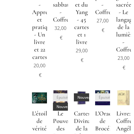
-
sabbats
et du
-
sacrée
Apprendre
-
Yang
Coffret
- Le
et
Coffret
- 45
langag
27,00
pratiquer
cartes
de la
32,00
€
- Un
et 1
lumièr
€
livre
livre
-
et 22
Coffre
29,00
cartes
23,00
€
20,00
€
€
Épuisé
Nouveau
Épuisé
Nouveau
L'étoile
Le
Cartes
L'Oracle
Livre:
de
Pouvoir
Divinatoires
de
Coffre
vérité
des
de la
Brocéliande
Angéli