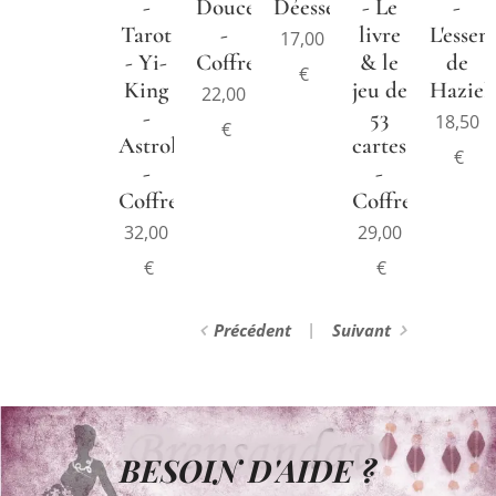
-
Douces
Déesse
- Le
-
Tarot
-
livre
L'essen
17,00
- Yi-
Coffret
& le
de
€
King
jeu de
Haziel
22,00
-
53
18,50
€
Astrologie
cartes
€
-
-
Coffret
Coffret
32,00
29,00
€
€
Précédent
Suivant
BESOIN D'AIDE ?